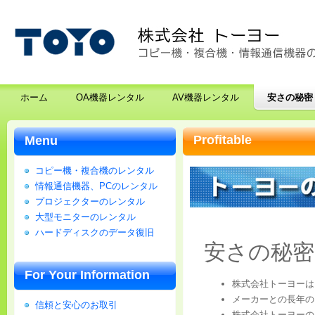
ホーム
OA機器レンタル
AV機器レンタル
安さの秘密
Profitable
Menu
コピー機・複合機のレンタル
情報通信機器、PCのレンタル
プロジェクターのレンタル
大型モニターのレンタル
ハードディスクのデータ復旧
安さの秘密
For Your Information
株式会社トーヨーは
メーカーとの長年の
信頼と安心のお取引
株式会社トーヨーの